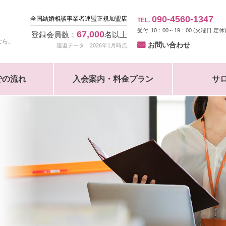
090-4560-1347
全国結婚相談事業者連盟正規加盟店
TEL.
10：00～19：00 (火曜日 定休
67,000
登録会員数：
名以上
なら。
お問い合わせ
連盟データ：2026年1月時点
での流れ
入会案内・料金プラン
サ